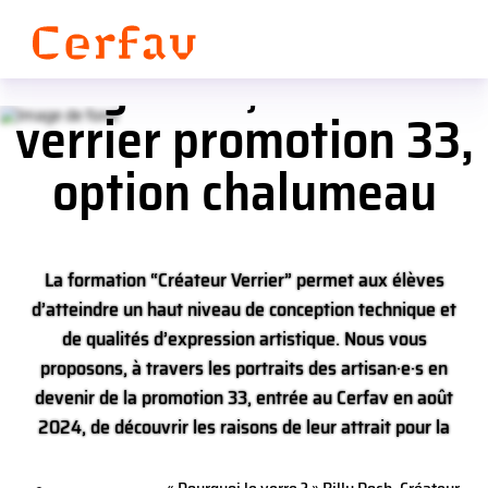
« Pourquoi le verre ? »
Panneau de gestion des cookies
Billy Roch, Créateur
verrier promotion 33,
option chalumeau
La formation “Créateur Verrier” permet aux élèves
d’atteindre un haut niveau de conception technique et
de qualités d’expression artistique. Nous vous
proposons, à travers les portraits des artisan·e·s en
devenir de la promotion 33, entrée au Cerfav en août
2024, de découvrir les raisons de leur attrait pour la
matière verre. Ceci va leur permettre de développer des
projets art et design durant les 2 ans de formation.