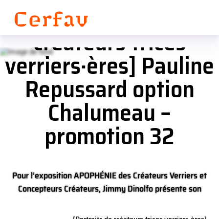
Panneau de gestion des cookies
[Portraits de
créateurs·trices
verriers·ères] Pauline
Repussard option
Chalumeau –
promotion 32
Pour l’exposition APOPHÉNIE des Créateurs Verriers et
Concepteurs Créateurs, Jimmy Dinolfo présente son
projet artistique Lucid Dream, des vitraux pensés avec
une AI.