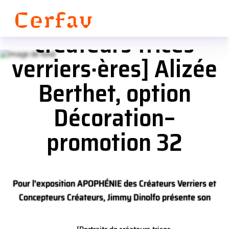
Panneau de gestion des cookies
[Portraits de
créateurs·trices
verriers·ères] Alizée
Berthet, option
Décoration–
promotion 32
Pour l’exposition APOPHÉNIE des Créateurs Verriers et
Concepteurs Créateurs, Jimmy Dinolfo présente son
projet artistique Lucid Dream, des vitraux pensés avec
une AI.