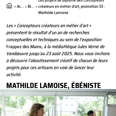
Les projets de diplôme des Concepteurs
projets pour ces artisans en voie de lancer leur activité.
>
Actualités
>
Blog
>
créateurs en métier d’art, promotion 33 :
Mathilde Lamoise
Les « Concepteurs créateurs en métier d’art »
présentent le résultat d’un an de recherches
conceptuelles et techniques au sein de l’exposition
Frappez des Mains
, à la médiathèque Jules Verne de
Vandœuvre jusqu’au 23 août 2025. Nous vous invitons
à découvrir l’aboutissement créatif de chacun de leurs
projets pour ces artisans en voie de lancer leur
activité.
MATHILDE LAMOISE, ÉBÉNISTE